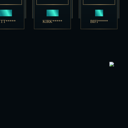
€11
€40
€7
ITT*****
KIRK*****
BIFI*****