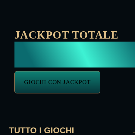
JACKPOT TOTALE
€20,059,276
GIOCHI CON JACKPOT
TUTTO I GIOCHI