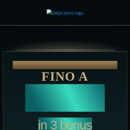
PACCHETTO DI BENVENUTO
FINO A
€1,000
in 3 bonus