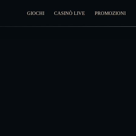
GIOCHI
CASINÒ LIVE
PROMOZIONI