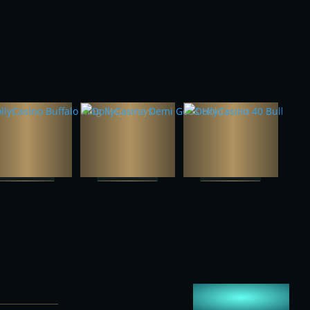
VEDI TUTTI