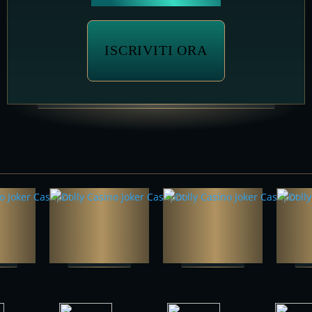
ISCRIVITI ORA