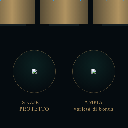
SICURI E
AMPIA
PROTETTO
varietà di bonus