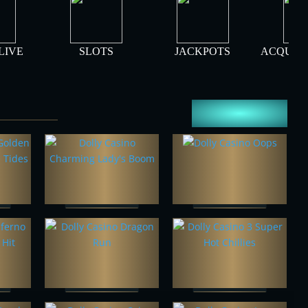
LIVE
SLOTS
JACKPOTS
ACQUIS
VEDI TUTTI