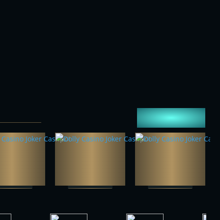
VEDI TUTTI