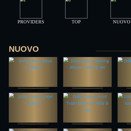
PROVIDERS
TOP
NUOVO
NUOVO